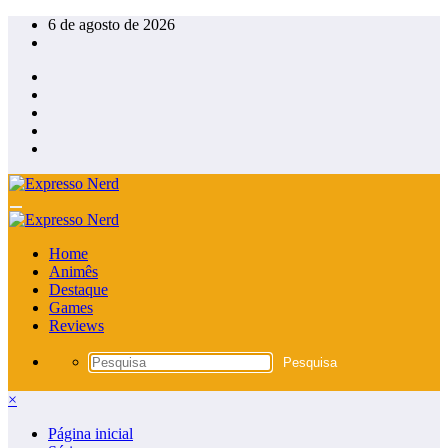
Pular
6 de agosto de 2026
para
o
conteúdo
Home
Animês
Destaque
Games
Reviews
×
Página inicial