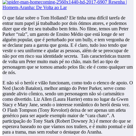
O que falar sobre o Tom Holland? Ele tinha uma difícil tarefa de
entrar num papel já trabalhado por dois ótimos atores, e podemos
dizer que ele fez seu trabalho bem feito. No filme, temos um Peter
Parker “raíz”, um garoto de Ensino Médio que está longe de ser
alguém popular, que é perturbado por um bully, e tem vergonha de
se declarar para a garota que gosta. E é claro, tudo isso tendo que
vestir o seu uniforme e ajudar as pessoas, além de se preocupar de
não por em risco sua identidade secreta. Tais características trazem
de volta um Peter muito mais pé no chão, mais fiel ao tipo de
personagem que se tornou amado pelos fãs: ele é como qualquer um
de nós.
E não só o herói e vilão funcionam, como todo o elenco de apoio. O
Ned (Jacob Batalon), melhor amigo do Peter Parker, serve como
grande alivio cômico, sendo um personagem não só carismático
como divertido. Liz Allen (Laura Harrier) entra no lugar da Gwen
Stacy e Mary Jane, sendo o interesse romântico do herói desta vez.
O Flash Tompson (Tony Revolori) deixa de ser apenas um atleta
genérico para ser aquele exemplo maior de “cara chato”. A
participação do Tony Stark (Robert Downey Jr.) é menor do que se
esperava baseado no que víamos nos trailers, e é muito pontual e útil
para a trama, mas sem roubar o destaque do Aranha.