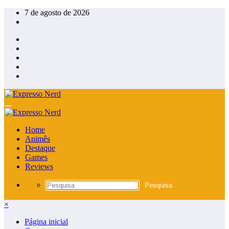
Pular
7 de agosto de 2026
para
o
conteúdo
Home
Animês
Destaque
Games
Reviews
×
Página inicial