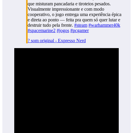
que misturam pancadaria e tiroteios pesados.
Visualmente impressionante e com modo
cooperativo, o jogo entrega uma experiência épica
e direta ao ponto — feita pra quem só quer lutar e
destruir tudo pela frente.
#steam
#warhammer40k
#spacemarine2
#jogos
#pcgamer
? som original - Expresso Nerd