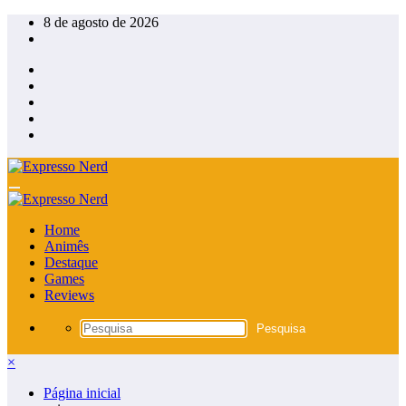
Pular
8 de agosto de 2026
para
o
conteúdo
Home
Animês
Destaque
Games
Reviews
×
Página inicial