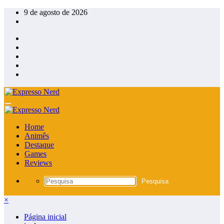
Pular
9 de agosto de 2026
para
o
conteúdo
Home
Animês
Destaque
Games
Reviews
×
Página inicial