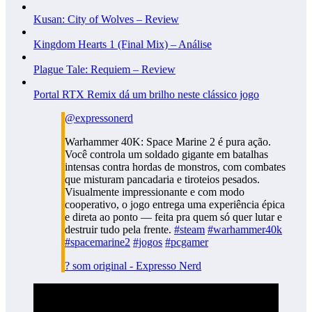
Kusan: City of Wolves – Review
Kingdom Hearts 1 (Final Mix) – Análise
Plague Tale: Requiem – Review
Portal RTX Remix dá um brilho neste clássico jogo
@expressonerd
Warhammer 40K: Space Marine 2 é pura ação.
Você controla um soldado gigante em batalhas
intensas contra hordas de monstros, com combates
que misturam pancadaria e tiroteios pesados.
Visualmente impressionante e com modo
cooperativo, o jogo entrega uma experiência épica
e direta ao ponto — feita pra quem só quer lutar e
destruir tudo pela frente.
#steam
#warhammer40k
#spacemarine2
#jogos
#pcgamer
? som original - Expresso Nerd