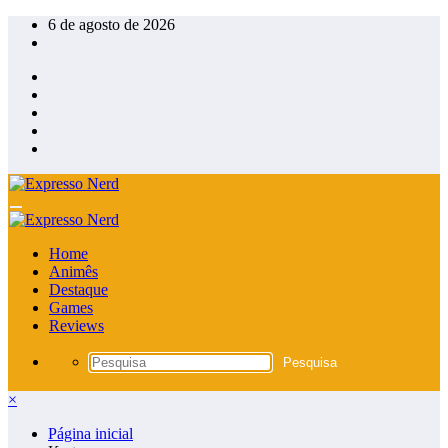
Pular
6 de agosto de 2026
para
o
conteúdo
Home
Animês
Destaque
Games
Reviews
×
Página inicial