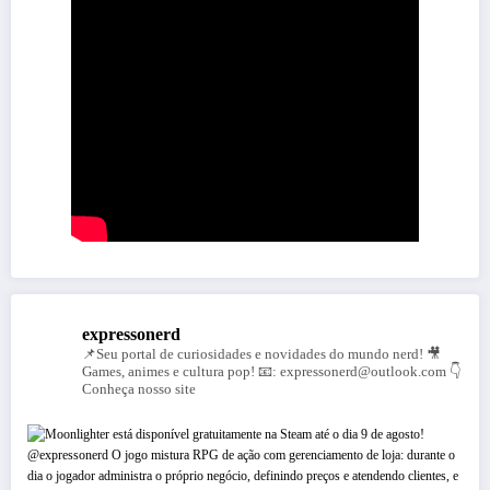
expressonerd
📌Seu portal de curiosidades e novidades do mundo nerd!
🎥
Games, animes e cultura pop!
📧: expressonerd@outlook.com
👇
Conheça nosso site