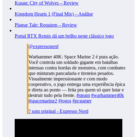
Kusan: City of Wolves – Review
Kingdom Hearts 1 (Final Mix) – Análise
Plague Tale: Requiem – Review
Portal RTX Remix dá um brilho neste clássico jogo
@expressonerd
Warhammer 40K: Space Marine 2 é pura ação.
Você controla um soldado gigante em batalhas
intensas contra hordas de monstros, com combates
que misturam pancadaria e tiroteios pesados.
Visualmente impressionante e com modo
cooperativo, o jogo entrega uma experiência épica
e direta ao ponto — feita pra quem só quer lutar e
destruir tudo pela frente.
#steam
#warhammer40k
#spacemarine2
#jogos
#pcgamer
? som original - Expresso Nerd