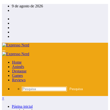
Pular
9 de agosto de 2026
para
o
conteúdo
Home
Animês
Destaque
Games
Reviews
×
Página inicial