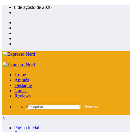
Pular
8 de agosto de 2026
para
o
conteúdo
Home
Animês
Destaque
Games
Reviews
×
Página inicial