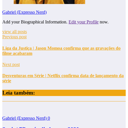
Gabriel (Expresso Nerd)
Add your Biographical Information.
Edit your Profile
now.
view all posts
Previous post
Liga da Justiça | Jason Momoa confirma que as gravações do
filme acabaram
Next post
Desventuras em Série | Netflix confirma data de lançamento da
série
Leia também:
Gabriel (Expresso Nerd)
0