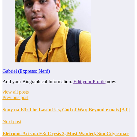
Gabriel (Expresso Nerd)
Add your Biographical Information.
Edit your Profile
now.
view all posts
Previous post
Sony na E3: The Last of Us, God of War, Beyond e mais [AT]
Next post
Eletronic Arts na E3: Crysis 3, Most Wanted, Sim City e mais