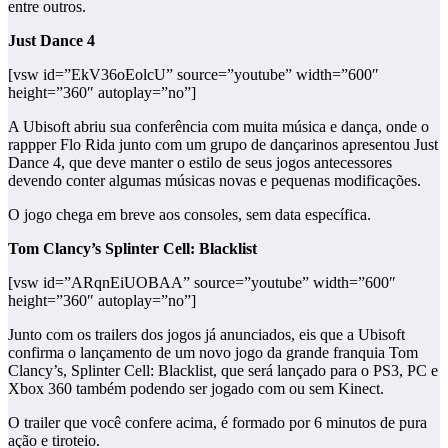
entre outros.
Just Dance 4
[vsw id=”EkV36oEolcU” source=”youtube” width=”600″
height=”360″ autoplay=”no”]
A Ubisoft abriu sua conferência com muita música e dança, onde o
rappper Flo Rida junto com um grupo de dançarinos apresentou Just
Dance 4, que deve manter o estilo de seus jogos antecessores
devendo conter algumas músicas novas e pequenas modificações.
O jogo chega em breve aos consoles, sem data específica.
Tom Clancy’s Splinter Cell: Blacklist
[vsw id=”ARqnEiUOBAA” source=”youtube” width=”600″
height=”360″ autoplay=”no”]
Junto com os trailers dos jogos já anunciados, eis que a Ubisoft
confirma o lançamento de um novo jogo da grande franquia Tom
Clancy’s, Splinter Cell: Blacklist, que será lançado para o PS3, PC e
Xbox 360 também podendo ser jogado com ou sem Kinect.
O trailer que você confere acima, é formado por 6 minutos de pura
ação e tiroteio.