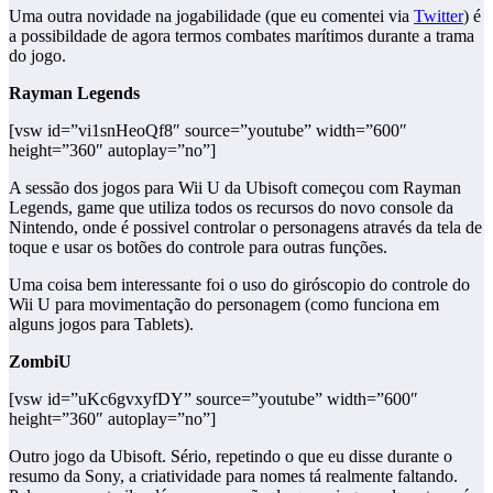
Uma outra novidade na jogabilidade (que eu comentei via
Twitter
) é
a possibildade de agora termos combates marítimos durante a trama
do jogo.
Rayman Legends
[vsw id=”vi1snHeoQf8″ source=”youtube” width=”600″
height=”360″ autoplay=”no”]
A sessão dos jogos para Wii U da Ubisoft começou com Rayman
Legends, game que utiliza todos os recursos do novo console da
Nintendo, onde é possivel controlar o personagens através da tela de
toque e usar os botões do controle para outras funções.
Uma coisa bem interessante foi o uso do giróscopio do controle do
Wii U para movimentação do personagem (como funciona em
alguns jogos para Tablets).
ZombiU
[vsw id=”uKc6gvxyfDY” source=”youtube” width=”600″
height=”360″ autoplay=”no”]
Outro jogo da Ubisoft. Sério, repetindo o que eu disse durante o
resumo da Sony, a criatividade para nomes tá realmente faltando.