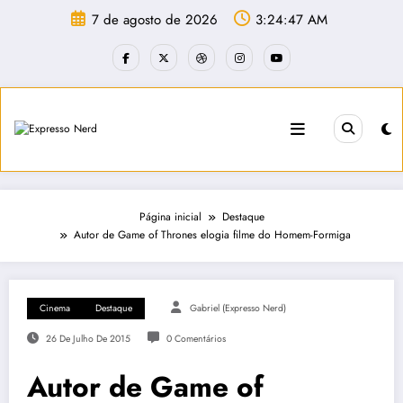
Pular
7 de agosto de 2026
3:24:47 AM
para
o
conteúdo
Página inicial
Destaque
Autor de Game of Thrones elogia filme do Homem-Formiga
Cinema
Destaque
Gabriel (Expresso Nerd)
26 De Julho De 2015
0 Comentários
Autor de Game of