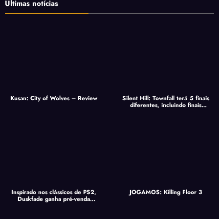
Últimas notícias
Kusan: City of Wolves – Review
Silent Hill: Townfall terá 5 finais
diferentes, incluindo finais
secretos
Inspirado nos clássicos de PS2,
JOGAMOS: Killing Floor 3
Duskfade ganha pré-venda
especial com desconto