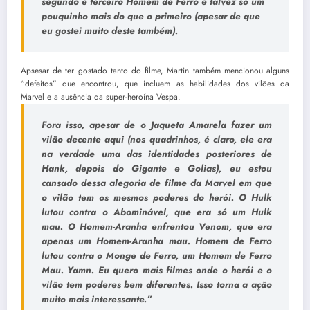
segundo e terceiro Homem de Ferro e talvez só um
pouquinho mais do que o primeiro (apesar de que
eu gostei muito deste também).
Apsesar de ter gostado tanto do filme, Martin também mencionou alguns
“defeitos” que encontrou, que incluem as habilidades dos vilões da
Marvel e a ausência da super-heroína Vespa.
Fora isso, apesar de o Jaqueta Amarela fazer um
vilão decente aqui (nos quadrinhos, é claro, ele era
na verdade uma das identidades posteriores de
Hank, depois do Gigante e Golias), eu estou
cansado dessa alegoria de filme da Marvel em que
o vilão tem os mesmos poderes do herói. O Hulk
lutou contra o Abominável, que era só um Hulk
mau. O Homem-Aranha enfrentou Venom, que era
apenas um Homem-Aranha mau. Homem de Ferro
lutou contra o Monge de Ferro, um Homem de Ferro
Mau. Yamn. Eu quero mais filmes onde o herói e o
vilão tem poderes bem diferentes. Isso torna a ação
muito mais interessante.”