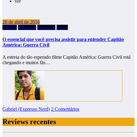
ver
26 de abril de 2016
Artigos
Destaque
Especiais
Guias
O essencial que você precisa assistir para entender Capitão
América: Guerra Civil
A estreia do tão esperado filme Capitão América: Guerra Civil está
chegando e muitos fãs…
Gabriel (Expresso Nerd)
2 Comentários
Reviews recentes