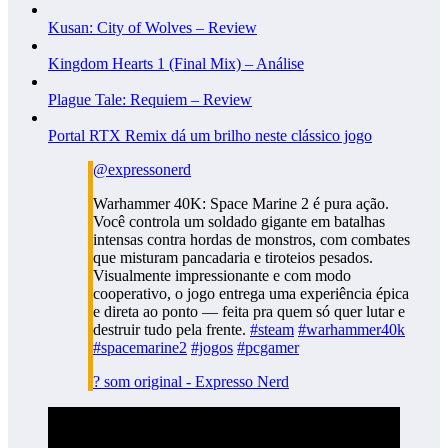
Kusan: City of Wolves – Review
Kingdom Hearts 1 (Final Mix) – Análise
Plague Tale: Requiem – Review
Portal RTX Remix dá um brilho neste clássico jogo
@expressonerd
Warhammer 40K: Space Marine 2 é pura ação.
Você controla um soldado gigante em batalhas
intensas contra hordas de monstros, com combates
que misturam pancadaria e tiroteios pesados.
Visualmente impressionante e com modo
cooperativo, o jogo entrega uma experiência épica
e direta ao ponto — feita pra quem só quer lutar e
destruir tudo pela frente.
#steam
#warhammer40k
#spacemarine2
#jogos
#pcgamer
? som original - Expresso Nerd