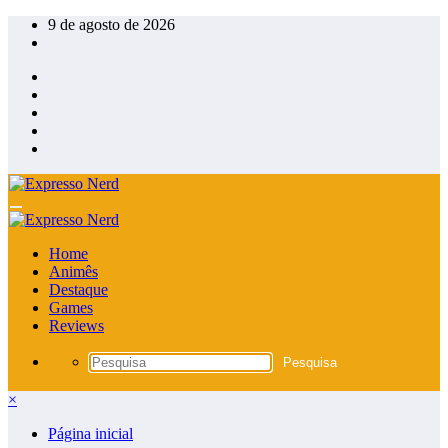
Pular
9 de agosto de 2026
para
o
conteúdo
Home
Animês
Destaque
Games
Reviews
×
Página inicial