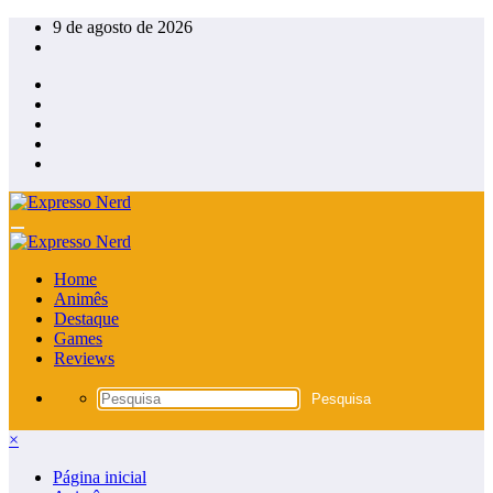
Pular
9 de agosto de 2026
para
o
conteúdo
Home
Animês
Destaque
Games
Reviews
×
Página inicial