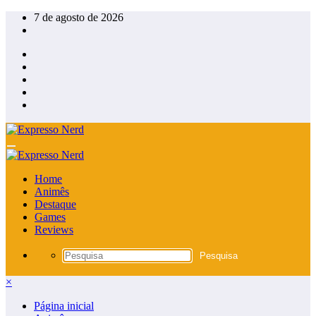
Pular
7 de agosto de 2026
para
o
conteúdo
Home
Animês
Destaque
Games
Reviews
×
Página inicial