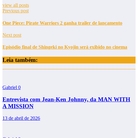
view all posts
Previous post
One Piece: Pirate Warriors 2 ganha trailer de lançamento
Next post
Episódio final de Shingeki no Kyojin será exibido no cinema
Leia também:
Gabriel
0
Entrevista com Jean-Ken Johnny, da MAN WITH
A MISSION
13 de abril de 2026