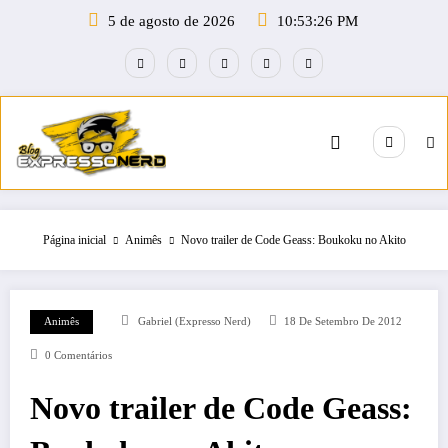
Pular
5 de agosto de 2026
10:53:27 PM
para
o
conteúdo
Página inicial
Animês
Novo trailer de Code Geass: Boukoku no Akito
Animês
Gabriel (Expresso Nerd)
18 De Setembro De 2012
0 Comentários
Novo trailer de Code Geass: