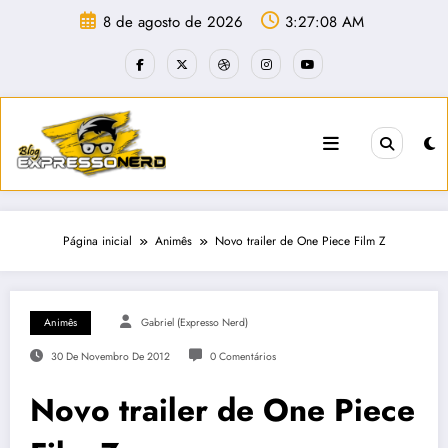
Pular
8 de agosto de 2026
3:27:08 AM
para
o
conteúdo
Página inicial
Animês
Novo trailer de One Piece Film Z
Animês
Gabriel (Expresso Nerd)
30 De Novembro De 2012
0 Comentários
Novo trailer de One Piece