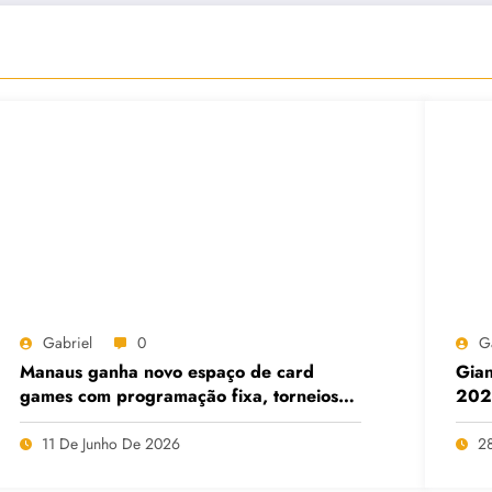
Gabriel
0
G
Manaus ganha novo espaço de card
Gian
games com programação fixa, torneios
2026
oficiais e entrada gratuita
11 De Junho De 2026
2