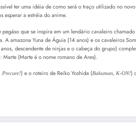
ossível ter uma idéia de como será o traço utilizado no no
os esperar a estréia do anime.
de pegáso que se inspira em um lendário cavaleiro chamado
uga. A amazona Yuna de Águia (14 anos) e os cavaleiros S
 anos, descendente de ninjas e o cabeça do grupo) complet
o: Marte (Marte é o nome romano de Ares).
) e o roteiro de Reiko Yoshida (
) 
, Precure!
Bakuman, K-ON!