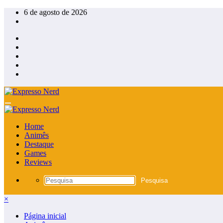
Pular
6 de agosto de 2026
para
o
conteúdo
Home
Animês
Destaque
Games
Reviews
×
Página inicial