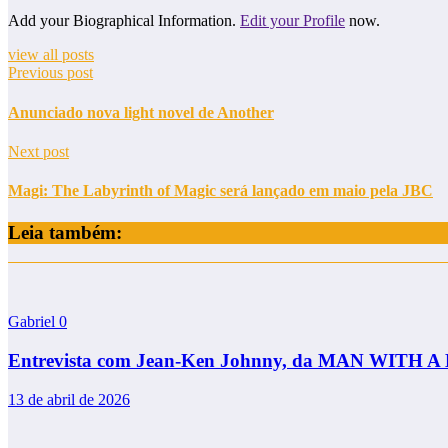
Add your Biographical Information.
Edit your Profile
now.
view all posts
Previous post
Anunciado nova light novel de Another
Next post
Magi: The Labyrinth of Magic será lançado em maio pela JBC
Leia também:
Gabriel
0
Entrevista com Jean-Ken Johnny, da MAN WITH 
13 de abril de 2026