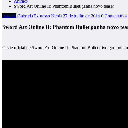
Animês
Sword Art Online II: Phantom Bullet ganha novo teaser
Animês
Gabriel (Expresso Nerd)
27 de junho de 2014
0 Comentários
Sword Art Online II: Phantom Bullet ganha novo tea
O site oficial de Sword Art Online II: Phantom Bullet divulgou um no