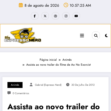
Pular
8 de agosto de 2026
10:57:26 AM
para
o
conteúdo
Página inicial
Animês
Assista ao novo trailer do filme de Ao No Exorcist
Animês
Gabriel (Expresso Nerd)
30 De Julho De 2012
0 Comentários
Assista ao novo trailer do