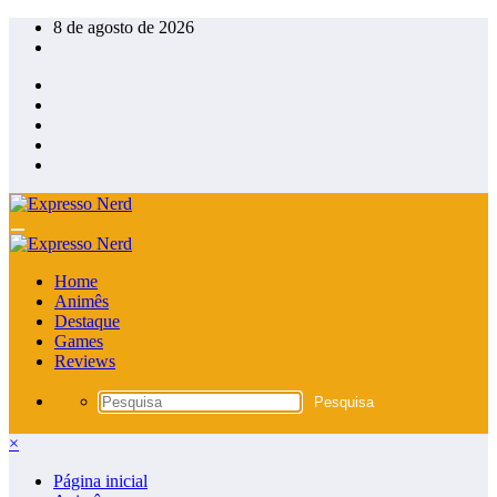
Pular
8 de agosto de 2026
para
o
conteúdo
Home
Animês
Destaque
Games
Reviews
×
Página inicial