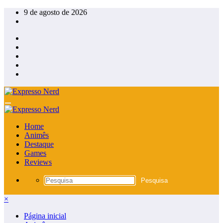
Pular
9 de agosto de 2026
para
o
conteúdo
Home
Animês
Destaque
Games
Reviews
×
Página inicial