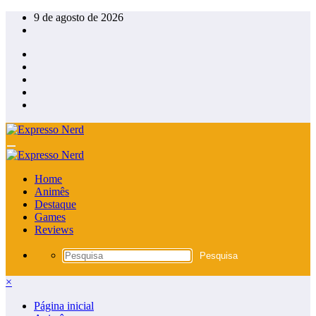
Pular
9 de agosto de 2026
para
o
conteúdo
Home
Animês
Destaque
Games
Reviews
×
Página inicial