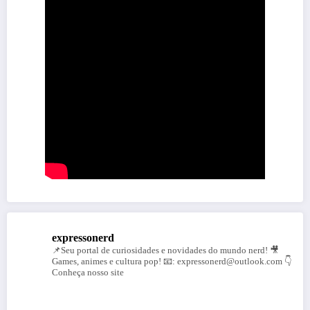
expressonerd
📌Seu portal de curiosidades e novidades do mundo nerd!
🎥
Games, animes e cultura pop!
📧: expressonerd@outlook.com
👇
Conheça nosso site