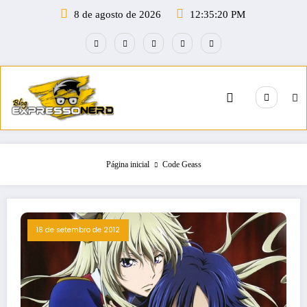
Pular
8 de agosto de 2026
12:35:20 PM
para
o
conteúdo
Página inicial
Code Geass
18 de setembro de 2012