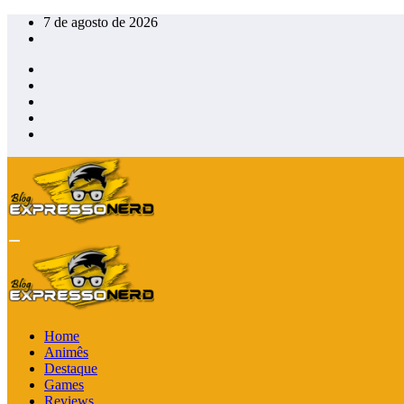
Pular
7 de agosto de 2026
para
o
conteúdo
Home
Animês
Destaque
Games
Reviews