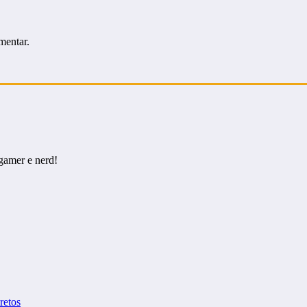
mentar.
gamer e nerd!
cretos