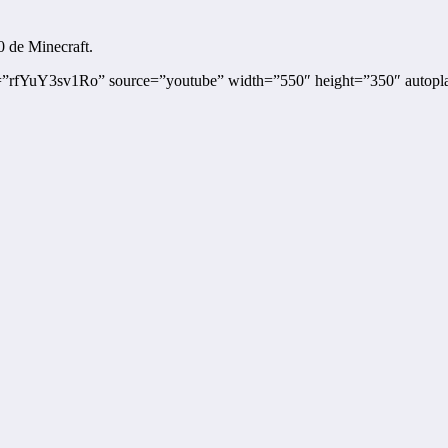
 de Minecraft.
=”rfYuY3sv1Ro” source=”youtube” width=”550″ height=”350″ autopl