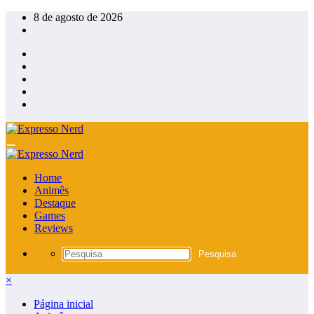
Pular
8 de agosto de 2026
para
o
conteúdo
Home
Animês
Destaque
Games
Reviews
×
Página inicial