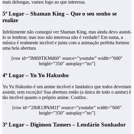
mais delongas, vamos logo ao que interessa.
5º Lugar – Shaman King – Que o seu sonho se
realize
Infelizmente não consegui ver Shaman King, mas ainda devo assisti-
lo se lembrar, mas isso não interessa não é verdade? Em suma, a
música é realmente incrível e junta com a animação perfeita formou
uma bela abertura
[vsw id=”IMfi9TKMd60″ source=”youtube” width=”600″
height=”350″ autoplay=”no”]
4º Lugar – Yu Yu Hakusho
Yu Yu Hakusho é um anime incrível e fantástico que todos deveriam
assistir, sem exceção! Sua abertura então (a única de todo o anime) é
tão incrível quanto o próprio anime. Confira:.
[vsw id=”2fhR1JPkM1I” source=”youtube” width=”600″
height=”350″ autoplay=”no”]
3º Lugar – Digimon Tamers – Lendário Sonhador