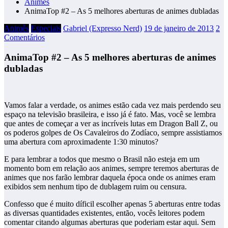
Animês
AnimaTop #2 – As 5 melhores aberturas de animes dubladas
Animês
Especiais
Gabriel (Expresso Nerd)
19 de janeiro de 2013
2
Comentários
AnimaTop #2 – As 5 melhores aberturas de animes
dubladas
Vamos falar a verdade, os animes estão cada vez mais perdendo seu
espaço na televisão brasileira, e isso já é fato. Mas, você se lembra
que antes de começar a ver as incríveis lutas em Dragon Ball Z, ou
os poderos golpes de Os Cavaleiros do Zodíaco, sempre assistiamos
uma abertura com aproximadente 1:30 minutos?
E para lembrar a todos que mesmo o Brasil não esteja em um
momento bom em relação aos animes, sempre teremos aberturas de
animes que nos farão lembrar daquela época onde os animes eram
exibidos sem nenhum tipo de dublagem ruim ou censura.
Confesso que é muito díficil escolher apenas 5 aberturas entre todas
as diversas quantidades existentes, então, vocês leitores podem
comentar citando algumas aberturas que poderiam estar aqui. Sem