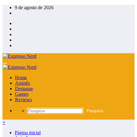
Pular
9 de agosto de 2026
para
o
conteúdo
Home
Animês
Destaque
Games
Reviews
×
Página inicial