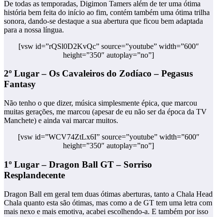
De todas as temporadas, Digimon Tamers além de ter uma ótima
história bem feita do início ao fim, contém também uma ótima trilha
sonora, dando-se destaque a sua abertura que ficou bem adaptada
para a nossa língua.
[vsw id=”rQSl0D2KvQc” source=”youtube” width=”600″
height=”350″ autoplay=”no”]
2º Lugar – Os Cavaleiros do Zodíaco – Pegasus
Fantasy
Não tenho o que dizer, música simplesmente épica, que marcou
muitas gerações, me marcou (apesar de eu não ser da época da TV
Manchete) e ainda vai marcar muitos.
[vsw id=”WCV74ZtLx6I” source=”youtube” width=”600″
height=”350″ autoplay=”no”]
1º Lugar – Dragon Ball GT – Sorriso
Resplandecente
Dragon Ball em geral tem duas ótimas aberturas, tanto a Chala Head
Chala quanto esta são ótimas, mas como a de GT tem uma letra com
mais nexo e mais emotiva, acabei escolhendo-a. E também por isso