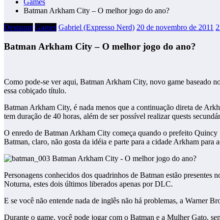
Games
Batman Arkham City – O melhor jogo do ano?
Destaque
Games
Gabriel (Expresso Nerd)
20 de novembro de 2011
2
Batman Arkham City – O melhor jogo do ano?
Como pode-se ver aqui, Batman Arkham City, novo game baseado no H
essa cobiçado título.
Batman Arkham City, é nada menos que a continuação direta de Arkh
tem duração de 40 horas, além de ser possível realizar quests secund
O enredo de Batman Arkham City começa quando o prefeito Quincy S
Batman, claro, não gosta da idéia e parte para a cidade Arkham para ac
Personagens conhecidos dos quadrinhos de Batman estão presentes no
Noturna, estes dois últimos liberados apenas por DLC.
E se você não entende nada de inglês não há problemas, a Warner Bros
Durante o game, você pode jogar com o Batman e a Mulher Gato, send