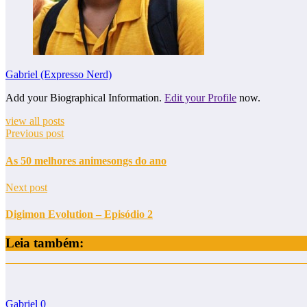
Gabriel (Expresso Nerd)
Add your Biographical Information.
Edit your Profile
now.
view all posts
Previous post
As 50 melhores animesongs do ano
Next post
Digimon Evolution – Episódio 2
Leia também:
Gabriel
0