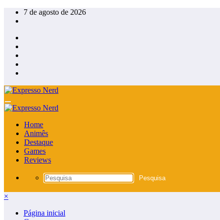
Pular
7 de agosto de 2026
para
o
conteúdo
Home
Animês
Destaque
Games
Reviews
×
Página inicial