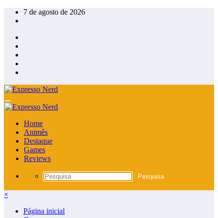
Pular
7 de agosto de 2026
para
o
conteúdo
Home
Animês
Destaque
Games
Reviews
×
Página inicial