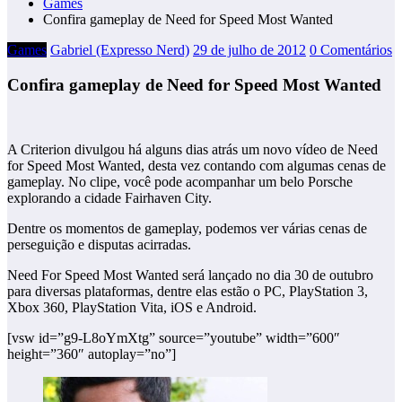
Games
Confira gameplay de Need for Speed Most Wanted
Games
Gabriel (Expresso Nerd)
29 de julho de 2012
0 Comentários
Confira gameplay de Need for Speed Most Wanted
A Criterion divulgou há alguns dias atrás um novo vídeo de Need
for Speed Most Wanted, desta vez contando com algumas cenas de
gameplay. No clipe, você pode acompanhar um belo Porsche
explorando a cidade Fairhaven City.
Dentre os momentos de gameplay, podemos ver várias cenas de
perseguição e disputas acirradas.
Need For Speed Most Wanted será lançado no dia 30 de outubro
para diversas plataformas, dentre elas estão o PC, PlayStation 3,
Xbox 360, PlayStation Vita, iOS e Android.
[vsw id=”g9-L8oYmXtg” source=”youtube” width=”600″
height=”360″ autoplay=”no”]