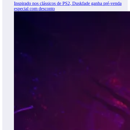
Inspirado nos clássicos de PS2, Duskfade ganha pré-venda
especial com desconto