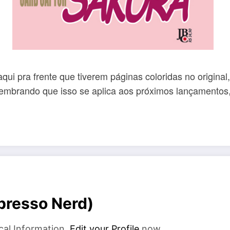
qui pra frente que tiverem páginas coloridas no origin
. Lembrando que isso se aplica aos próximos lançamento
xpresso Nerd)
cal Information.
Edit your Profile
now.