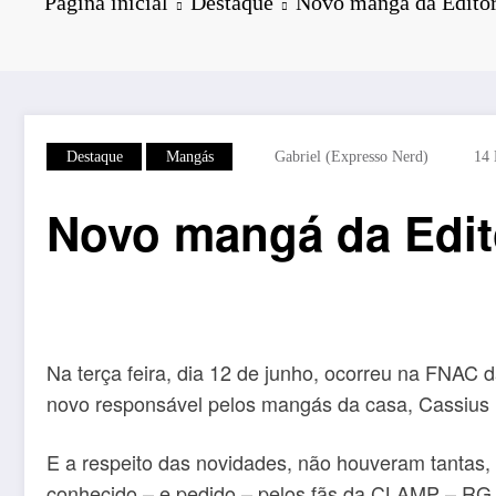
Página inicial
Destaque
Novo mangá da Editor
Destaque
Mangás
Gabriel (Expresso Nerd)
14 
Novo mangá da Edit
Na terça feira, dia 12 de junho, ocorreu na FNAC
novo responsável pelos mangás da casa, Cassius M
E a respeito das novidades, não houveram tantas,
conhecido – e pedido – pelos fãs da CLAMP – RG