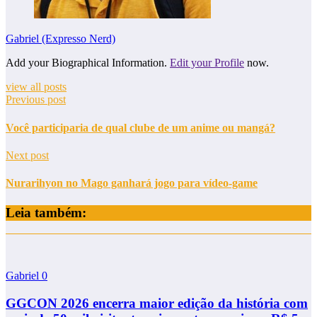
Gabriel (Expresso Nerd)
Add your Biographical Information.
Edit your Profile
now.
view all posts
Previous post
Você participaria de qual clube de um anime ou mangá?
Next post
Nurarihyon no Mago ganhará jogo para vídeo-game
Leia também:
Gabriel
0
GGCON 2026 encerra maior edição da história com