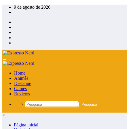
Pular
9 de agosto de 2026
para
o
conteúdo
Home
Animês
Destaque
Games
Reviews
×
Página inicial